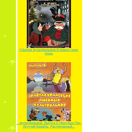
Сборник мультфильмов В яранге горит
огонь
... мультфильмов. Выпуск 6 (Жил-Был Пес;
Летучий Корабль; Растрепанный...