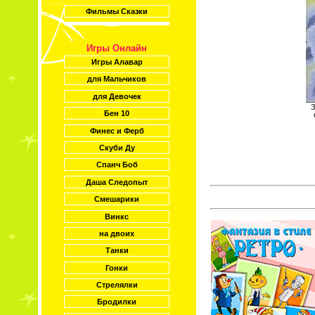
Фильмы Сказки
Игры Онлайн
Игры Алавар
для Мальчиков
для Девочек
З
Бен 10
Финес и Ферб
Скуби Ду
Спанч Боб
Даша Следопыт
Смешарики
Винкс
на двоих
Танки
Гонки
Стрелялки
Бродилки