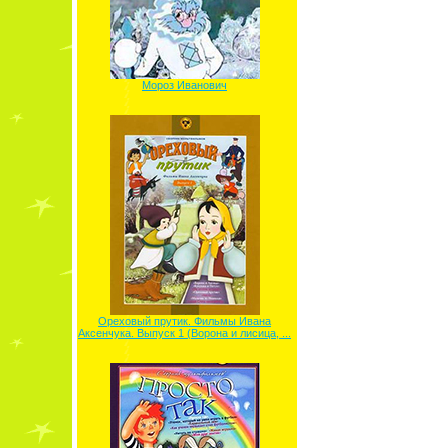
Мороз Иванович
Ореховый прутик. Фильмы Ивана
Аксенчука. Выпуск 1 (Ворона и лисица, ...