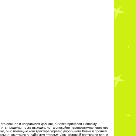
 его обошел и направился дальше, а Вовка принялся к своему
ть проделал ту же выходку, но та спокойно перепрыгнула через его
че, он с помощью конструктора убрал с дороги ноги Вовки и прошел
дальше, смотрите онлайн мультфильм: Дом, который построили все, и