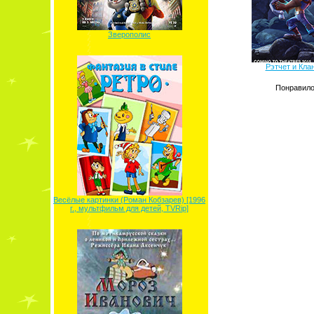
Зверополис
Рэтчет и Клан
Понравило
Весёлые картинки (Роман Кобзарев) [1996
г., мультфильм для детей, TVRip]