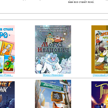
вам все станет ясно.
и (Рома...
Мороз Иванович
Ореховый пр