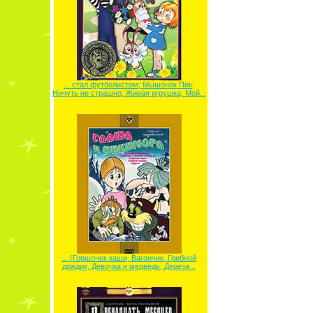
... стал футболистом; Мышонок Пик;
Ничуть не страшно; Живая игрушка; Мой...
... (Горшочек каши, Вагончик, Грибной
дождик, Девочка и медведь, Дереза...