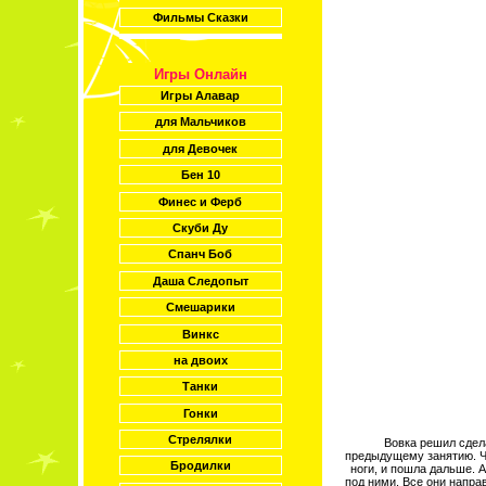
Фильмы Сказки
Игры Онлайн
Игры Алавар
для Мальчиков
для Девочек
Бен 10
Финес и Ферб
Скуби Ду
Спанч Боб
Даша Следопыт
Смешарики
Винкс
на двоих
Танки
Гонки
Стрелялки
Вовка решил сдел
предыдущему занятию. Че
Бродилки
ноги, и пошла дальше. 
под ними. Все они напра