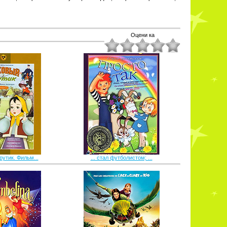
Оцени ка
утик. Фильм...
... стал футболистом; ...