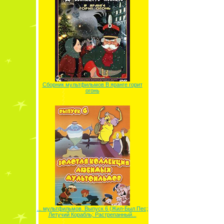
Сборник мультфильмов В яранге горит
огонь
... мультфильмов. Выпуск 6 (Жил-Был Пес;
Летучий Корабль; Растрепанный...