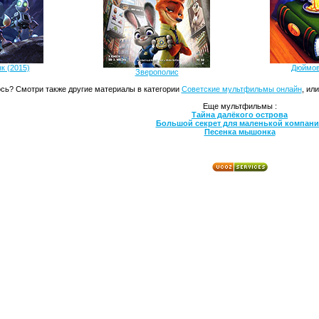
к (2015)
Дюймов
Зверополис
сь? Смотри также другие материалы в категории
Советские мультфильмы онлайн
, ил
Еще мультфильмы :
Тайна далёкого острова
Большой секрет для маленькой компан
Песенка мышонка