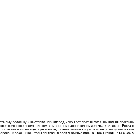
ать ему подлянку и выставил ноги вперед, чтобы тот спотыкнулся, но малыш спокойно
рез некоторое время, следом за малышом направлялась девочка, увидев ее, Вовка опя
А после нее пришел еще один малыш, с очень умным видом, в очках, с попугаем на пле
влялись к песочнице, чтобы поиграть в свои любимые игры, а чтобы узнать, что было 