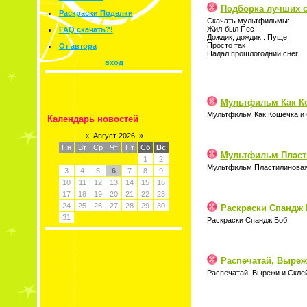
Подборка лучших 
Раскраски Поделки
Скачать мультфильмы:
Жил-был Пес
FAQ скачать?!
Дождик, дождик . Пуще!
Просто так
От автора
Падал прошлогодний снег
вход
Мультфильм Как К
Мультфильм Как Кошечка и 
Календарь новостей
«
Август 2026
»
Пн
Вт
Ср
Чт
Пт
Сб
Вс
Мультфильм Пласт
1
2
Мультфильм Пластилиновая
3
4
5
6
7
8
9
10
11
12
13
14
15
16
17
18
19
20
21
22
23
24
25
26
27
28
29
30
Раскраски Спандж
31
Раскраски Спандж Боб
Распечатай, Выреж
Распечатай, Вырежи и Склей