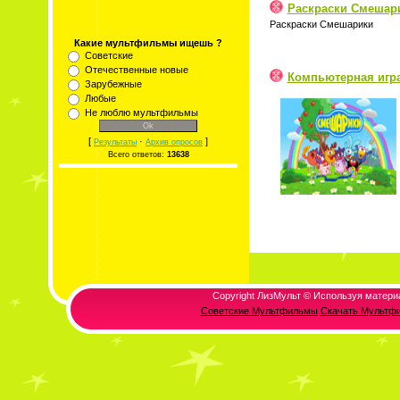
Раскраски Смешар
Раскраски Смешарики
Какие мультфильмы ищешь ?
Советские
Отечественные новые
Компьютерная игр
Зарубежные
Любые
Не люблю мультфильмы
[
·
]
Результаты
Архив опросов
Всего ответов:
13638
Copyright ЛизМульт © Используя матери
Советские Мультфильмы
Скачать Мультф