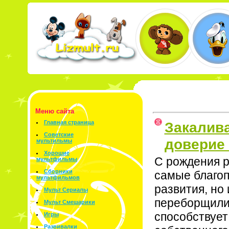
Меню сайта
Закалив
Главная страница
Советские
доверие 
мультильмы
Хорошие
С рождения р
мультфильмы
Сборники
самые благоп
мультфильмов
развития, но
Мульт Сериалы
переборщили 
Мульт Смешарики
способствует
Игры
Развивалки