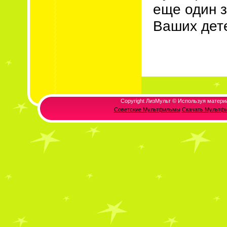
еще один 
Ваших детей
Copyright ЛизМульт © Используя матери
Советские Мультфильмы
Скачать Мультф