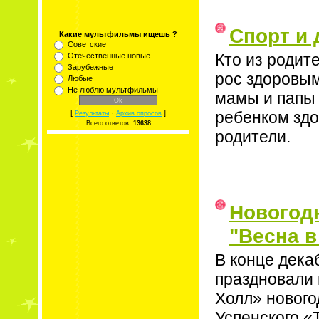
Спорт и 
Какие мультфильмы ищешь ?
Советские
Кто из родит
Отечественные новые
Зарубежные
рос здоровым
Любые
Не люблю мультфильмы
мамы и папы 
[
·
]
ребенком здо
Результаты
Архив опросов
Всего ответов:
13638
родители.
Новогод
"Весна 
В конце дека
праздновали 
Холл» нового
Успенского «