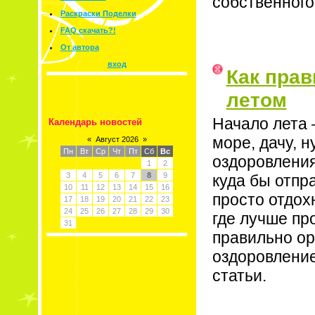
собственного
Раскраски Поделки
FAQ скачать?!
От автора
вход
Как прав
летом
Начало лета –
Календарь новостей
море, дачу, н
«
Август 2026
»
Пн
Вт
Ср
Чт
Пт
Сб
Вс
оздоровления
1
2
3
4
5
6
7
8
9
куда бы отпр
10
11
12
13
14
15
16
просто отдох
17
18
19
20
21
22
23
24
25
26
27
28
29
30
где лучше пр
31
правильно ор
оздоровление
статьи.