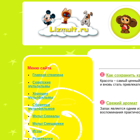
Меню сайта
Как сохранить к
Главная страница
Красота – самый ценный
Советские
и вновь стать привлекат
мультильмы
Хорошие
мультфильмы
Свежий аромат
Сборники
Запах является одним и
мультфильмов
воспоминания практичес
Мульт Сериалы
Мульт Смешарики
Игры
Развивалки