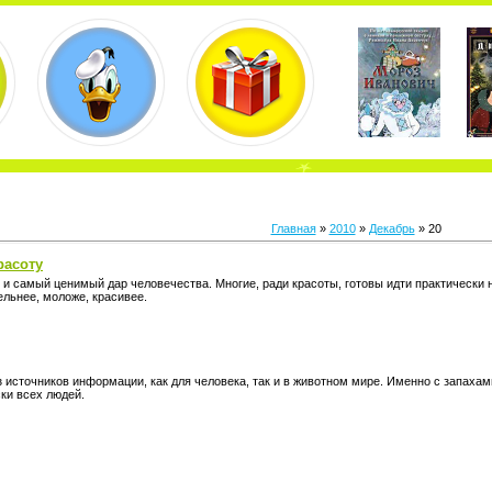
Главная
»
2010
»
Декабрь
»
20
расоту
 и самый ценимый дар человечества. Многие, ради красоты, готовы идти практически
ельнее, моложе, красивее.
з источников информации, как для человека, так и в животном мире. Именно с запаха
ки всех людей.