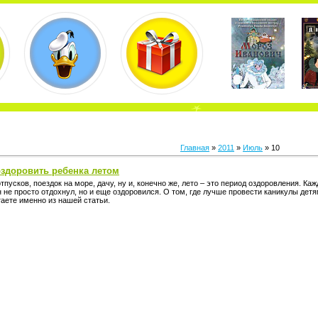
Главная
»
2011
»
Июль
»
10
оздоровить ребенка летом
тпусков, поездок на море, дачу, ну и, конечно же, лето – это период оздоровления. Ка
н не просто отдохнул, но и еще оздоровился. О том, где лучше провести каникулы детя
аете именно из нашей статьи.