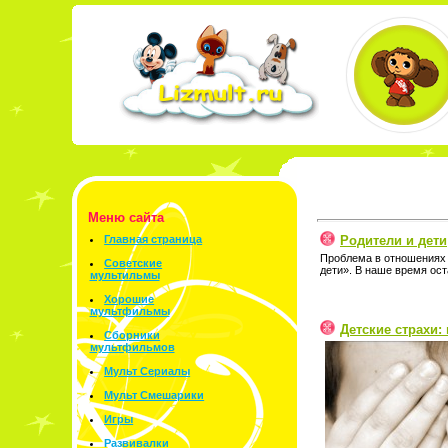
Меню сайта
Родители и дети
Главная страница
Проблема в отношениях 
Советские
дети». В наше время ост
мультильмы
Хорошие
мультфильмы
Детские страхи:
Сборники
мультфильмов
Мульт Сериалы
Мульт Смешарики
Игры
Развивалки