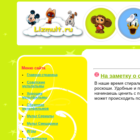
Меню сайта
На заметку о
Главная страница
Советские
В наше время стирал
мультильмы
роскоши. Удобные и п
начинаешь ценить с п
Хорошие
мультфильмы
может происходить п
Сборники
мультфильмов
Мульт Сериалы
Мульт Смешарики
Игры
Развивалки