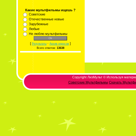
Какие мультфильмы ищешь ?
Советские
Отечественные новые
Зарубежные
Любые
Не люблю мультфильмы
[
·
]
Результаты
Архив опросов
Всего ответов:
13638
Copyright ЛизМульт © Используя матери
Советские Мультфильмы
Скачать Мультф